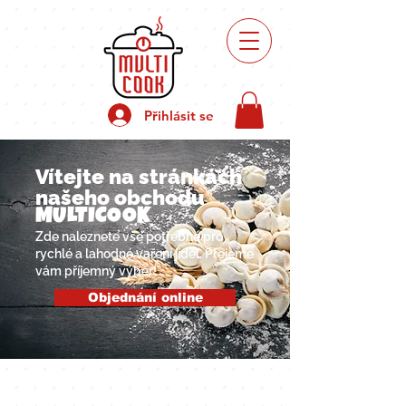
Recepty
přípravy
Přihlásit se
Vítejte na stránkách
našeho obchodu
MULTICOOK
Zde naleznete vše potřebné pro
rychlé a lahodné vaření jídel. Přejeme
vám příjemný výběr!
Objednání online