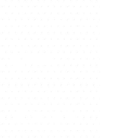
Nejoblíbenější jídla
v
MULTICOOK
Zde najdete rychlé, lehké a
kreativní recepty využívající naše
produkty k vytvoření lahodných
jídel na každý den. Naši odborníci
se podělí o tajemství přípravy
výborných večeří, obědů a svačin
s minimem úsilí. Osvěžte se v
umění kuchaření a překvapte své
blízké gastronomickými
mistrovskými díly na vaší
kuchyňské lince. Připojte se k naší