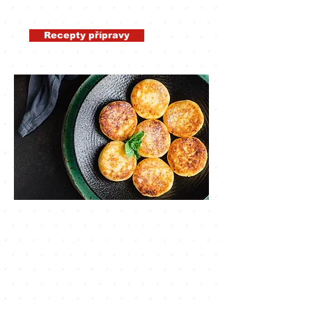
kuchařské komunitě a probuďte
šéfkuchaře v sobě
Recepty přípravy
Objevte chuť
nových možností