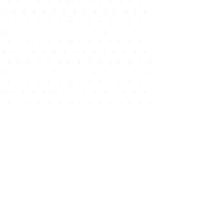
Show More
Přihlaste se k odběru a jako
první se dozvíte o všech
akcích