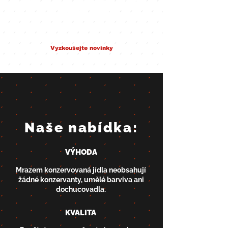
s našimi
polotovary
Vyzkoušejte novinky
Naše nabídka:
VÝHODA
Mrazem konzervovaná jídla neobsahují
žádné konzervanty, umělé barviva ani
dochucovadla.
KVALITA