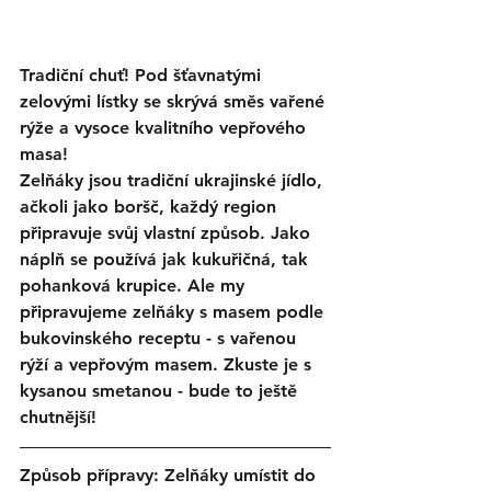
Tradiční chuť! Pod šťavnatými 
zelovými lístky se skrývá směs vařené 
rýže a vysoce kvalitního vepřového 
masa!
Zelňáky jsou tradiční ukrajinské jídlo, 
ačkoli jako boršč, každý region 
připravuje svůj vlastní způsob. Jako 
náplň se používá jak kukuřičná, tak 
pohanková krupice. Ale my 
připravujeme zelňáky s masem podle 
bukovinského receptu - s vařenou 
rýží a vepřovým masem. Zkuste je s 
kysanou smetanou - bude to ještě 
chutnější!
Způsob přípravy: Zelňáky umístit do 