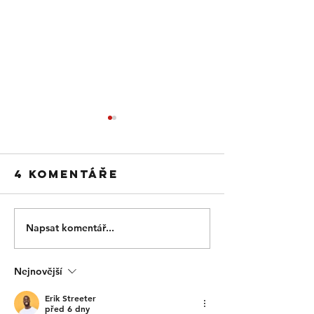
4 komentáře
Napsat komentář...
Kotleta,
Pelmeni 
Karbonátek
masa
gordon blue
Nejnovější
Erik Streeter
před 6 dny