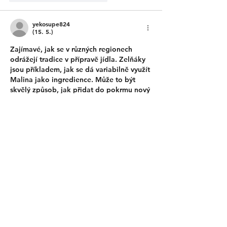
yekosupe824
(15. 5.)
Zajímavé, jak se v různých regionech 
odrážejí tradice v přípravě jídla. Zelňáky 
jsou příkladem, jak se dá variabilně využít 
Malina jako ingredience. Může to být 
skvělý způsob, jak přidat do pokrmu nový 
rozměr chuti. Je fascinující sledovat, jak 
jednotlivé suroviny ovlivňují nejen chuť, 
ale i nutriční hodnotu jídla. Která jiná 
jídla by mohla těžit z takové inovace?