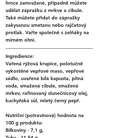
hrnce zamražené, případně můžete 
udělat zápražku z mrkve a cibule. 
Také můžete přidat do zápražky 
zakysanou smetanu nebo rajčatový 
protlak. Vařte společně s zelňáky na 
mírném ohni.
Ingredience:
Vařená rýžová krupice, polotučně 
vykostěné vepřové maso, vepřové 
sádlo, uvařená bílá kapusta, pitná 
voda, smažená cibule, smažená 
mrkev, rafinovaný slunečnicový olej, 
kuchyňská sůl, mletý černý pepř.
Nutriční (potravinová) hodnota na 
100 g produktu:
Bílkoviny - 7,1 g,
Tuky - 11,54 g,