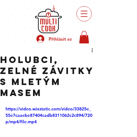
Recepty
přípravy
Přihlásit se
Holubci,
Zelné závitky
s mletým
masem
https://video.wixstatic.com/video/33825e_
55e7caaebe87404cadb8311062c2c894/720
p/mp4/file.mp4