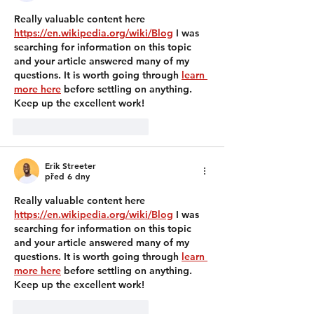
Really valuable content here 
https://en.wikipedia.org/wiki/Blog
 I was 
searching for information on this topic 
and your article answered many of my 
questions. It is worth going through 
learn 
more here
 before settling on anything. 
Keep up the excellent work!
To se mi líbí
Reagovat
Erik Streeter
před 6 dny
Really valuable content here 
https://en.wikipedia.org/wiki/Blog
 I was 
searching for information on this topic 
and your article answered many of my 
questions. It is worth going through 
learn 
more here
 before settling on anything. 
Keep up the excellent work!
To se mi líbí
Reagovat