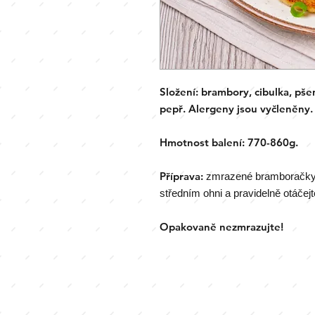
Složení:
brambory, cibulka,
pše
pepř.
Alergeny jsou vyčleněny.
Hmotnost balení: 770-860g.
Příprava:
zmrazené bramboračky,d
středním ohni a pravidelně otáčejt
Opakovaně nezmrazujte!