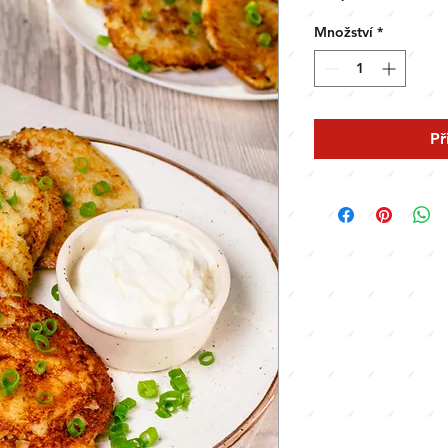
Množství
*
Př