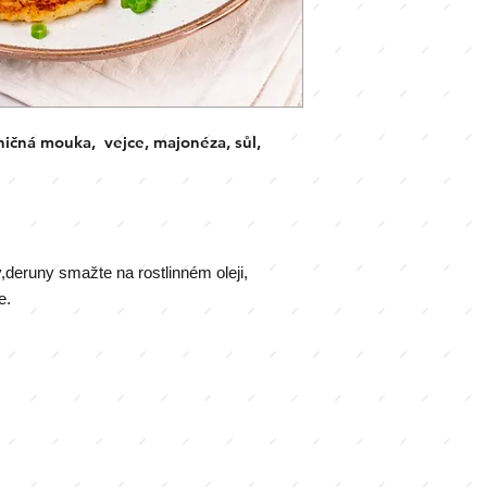
ničná mouka
, vejce, majonéza, sůl,
eruny smažte na rostlinném oleji,
e.