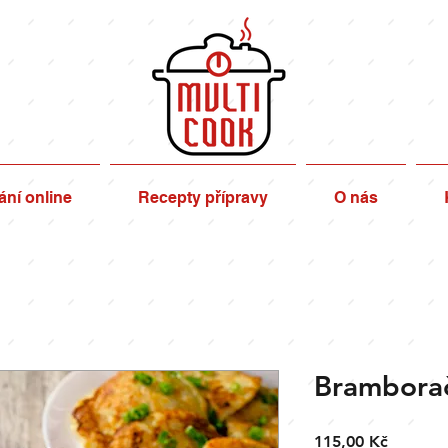
ní online
Recepty přípravy
O nás
Bramborač
Cena
115,00 Kč