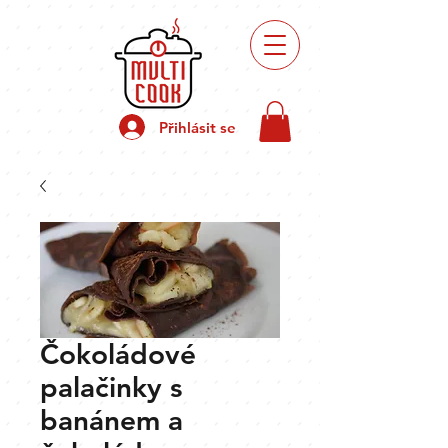
Recepty
přípravy
Přihlásit se
Čokoládové
palačinky s
banánem a