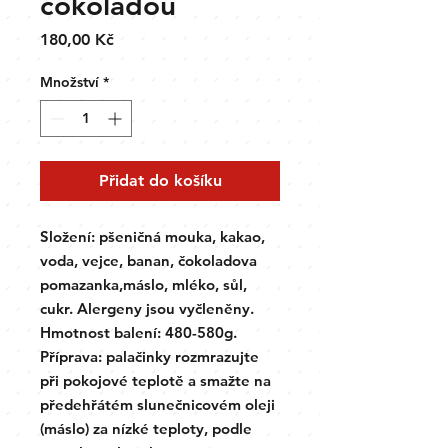
čokoládou
Cena
180,00 Kč
Množství
*
Přidat do košíku
Složení: pšeničná mouka, kakao,
voda, vejce, banan, čokoladova
pomazanka,máslo, mléko, sůl,
cukr. Alergeny jsou vyčleněny.
Hmotnost balení: 480-580g.
Příprava: palačinky rozmrazujte
při pokojové teplotě a smažte na
předehřátém slunečnicovém oleji
(máslo) za nízké teploty, podle