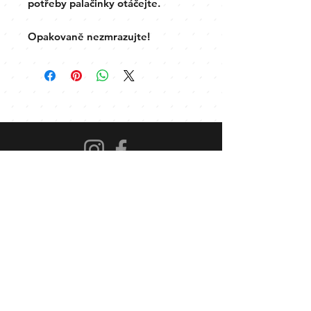
potřeby palačinky otáčejte.
Opakovaně nezmrazujte!
Kde nás najdete
Praha: Arkalycká 757, Praha 11-
Háje
KONTAKTY
lady.cook@email.cz
+420 777 070 286