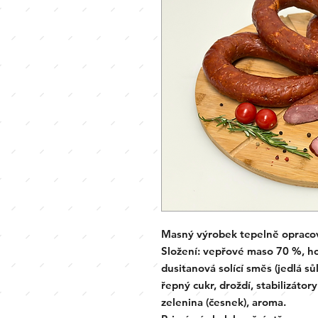
Masný výrobek tepelně opraco
Složení:
vepřové maso 70 %, ho
dusitanová solící směs (jedlá sů
řepný cukr, droždí, stabilizáto
zelenina (česnek), aroma.