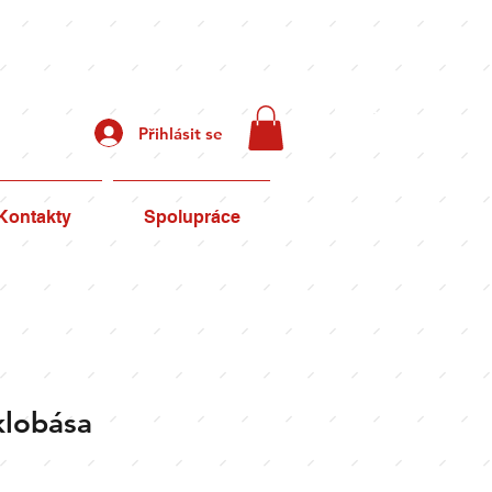
Recepty
Přihlásit se
přípravy
Kontakty
Spolupráce
klobása