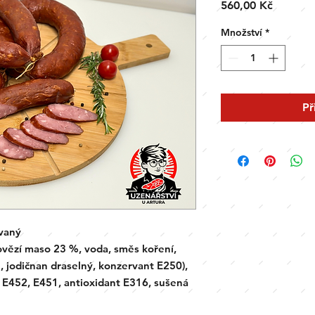
Cena
560,00 Kč
Množství
*
Př
vaný
vězí maso 23 %, voda, směs koření,
l, jodičnan draselný, konzervant E250),
ry E452, E451, antioxidant E316, sušená