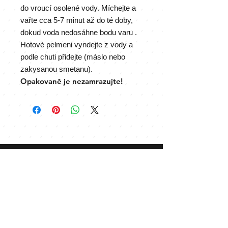
do vroucí osolené vody. Míchejte a
vařte cca 5-7 minut až do té doby,
dokud voda nedosáhne bodu varu .
Hotové pelmeni vyndejte z vody a
podle chuti přidejte (máslo nebo
zakysanou smetanu).
Opakovaně je nezamrazujte!
Kde nás najdete
Praha: Arkalycká 757, Praha 11-
Háje