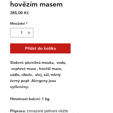
hovězím masem
Cena
285,00 Kč
Množství
*
Přidat do košíku
Složení:
pšeničná mouka
, voda,
vepřové maso , hověží maso,
sádlo, cibule, olej, sůl, mletý
černý pepř.
Alergeny jsou
vyčleněny.
Hmotnost balení: 1 kg.
Příprava:
zmrazené pelmeni vložte